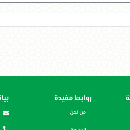
ة
روابط مفيدة
بيا
من نحن
m
+
المدونة